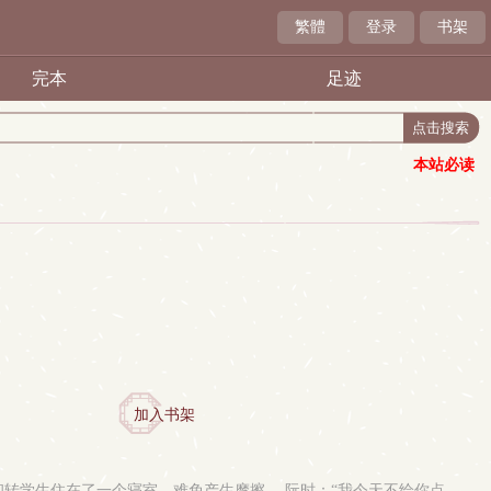
繁體
登录
书架
完本
足迹
本站必读
加入书架
学生住在了一个寝室，难免产生摩擦。 阮时：“我今天不给你点..