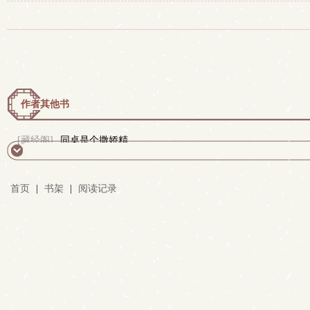
作者其他书
[藏经阁]
同桌是个撒娇精
首页
|
书架
|
阅读记录