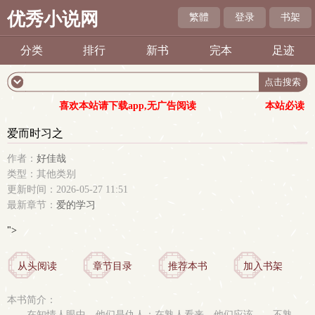
优秀小说网
繁體
登录
书架
分类
排行
新书
完本
足迹
喜欢本站请下载app,无广告阅读
本站必读
爱而时习之
作者：
好佳哉
类型：其他类别
更新时间：2026-05-27 11:51
最新章节：
爱的学习
">
从头阅读
章节目录
推荐本书
加入书架
本书简介：
在知情人眼中，他们是仇人；在熟人看来，他们应该……不熟。