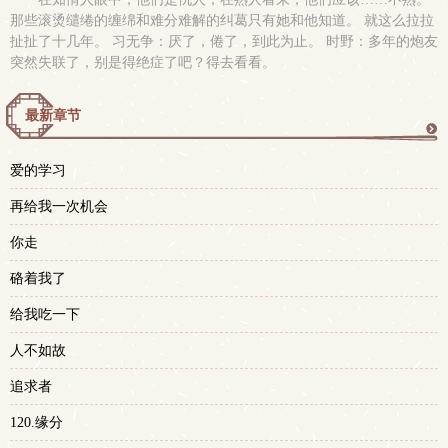
那些滚烫缱绻的缠绵和难分难解的纠葛只有她和他知道。 就这么拉拉
扯扯了十几年。 习无争：厌了，倦了，到此为止。 时野：多年的炮友
突然失联了，别是得绝症了吧？得去看看。
最新章节
更
爱的学习
多
再给我一次机会
你走
硌着我了
给我吃一下
人不如故
追求者
120.缘分