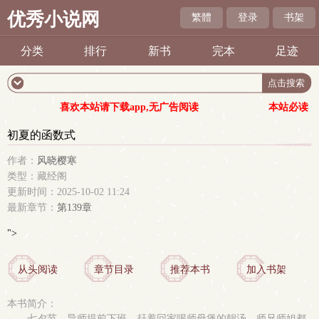
优秀小说网
繁體
登录
书架
分类
排行
新书
完本
足迹
喜欢本站请下载app,无广告阅读
本站必读
初夏的函数式
作者：
风晓樱寒
类型：藏经阁
更新时间：2025-10-02 11:24
最新章节：
第139章
">
从头阅读
章节目录
推荐本书
加入书架
本书简介：
七夕节，导师提前下班，赶着回家喝师母煲的靓汤，师兄师姐都