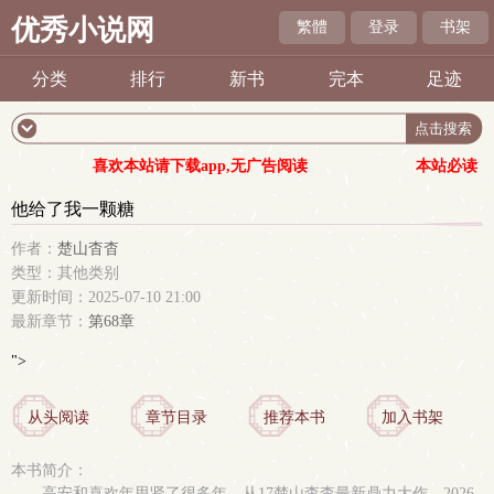
优秀小说网
繁體
登录
书架
分类
排行
新书
完本
足迹
喜欢本站请下载app,无广告阅读
本站必读
他给了我一颗糖
作者：
楚山杳杳
类型：其他类别
更新时间：2025-07-10 21:00
最新章节：
第68章
">
从头阅读
章节目录
推荐本书
加入书架
本书简介：
高安和喜欢年思贤了很多年，从17楚山杳杳最新鼎力大作，2026