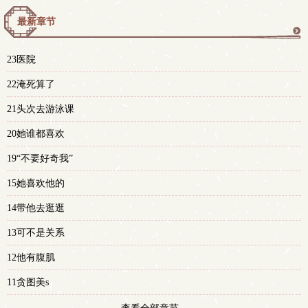
最新章节
更
23医院
多
22淹死算了
21头次去游泳课
20她谁都喜欢
19“不要好奇我”
15她喜欢他的
14带他去逛逛
13可不是关系
12他有腹肌
11贪图美s