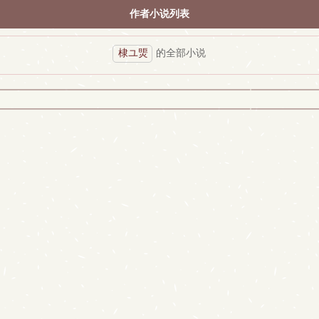
作者小说列表
棣ユ煚
的全部小说