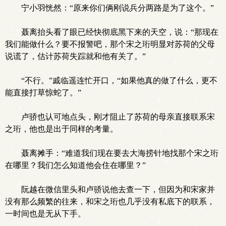
宁小羽恍然：“原来你们俩刚说兵分两路是为了这个。”
聂离抬头看了眼已经快彻底黑下来的天空，说：“那现在
我们能做什么？要不报警吧，那个宋之珩明显对苏荷的父母
说谎了，估计苏荷失踪就和他有关了。”
“不行。”戚临遥连忙开口，“如果他真的做了什么，更不
能直接打草惊蛇了。”
卢骄也认可地点头，刚才阻止了苏荷的母亲直接联系宋
之珩，他也是出于同样的考量。
聂离摊手：“难道我们现在要去大海捞针地找那个宋之珩
在哪里？我们怎么知道他会住在哪里？”
阮越在微信里头和卢骄说他去查一下，但因为和宋家并
没有那么频繁的往来，和宋之珩也几乎没有私底下的联系，
一时间也是无从下手。