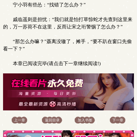
宁小羽有些怂：“找错了怎么办？”
戚临遥则是担忧：“我们就是怕打草惊蛇才先查到这里来
的，万一苏荷不在这里，反而让宋之珩警惕了怎么办？”
“那怎么办嘛？”聂离没辙了，摊手，“要不趴在窗口先偷
看一下？”
本章已阅读完毕(请点击下一章继续阅读!)
上一章
返回目录
加入书签
下一章