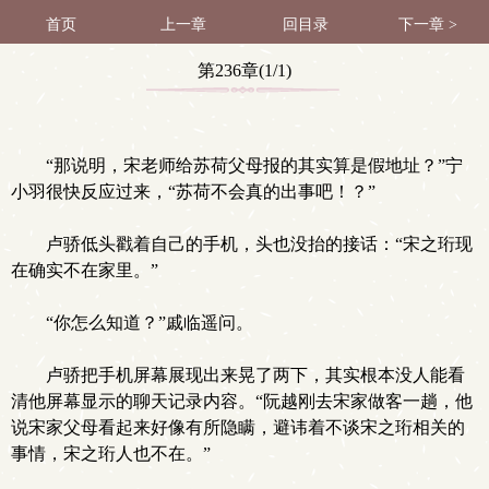
首页
上一章
回目录
下一章 >
第236章(1/1)
“那说明，宋老师给苏荷父母报的其实算是假地址？”宁
小羽很快反应过来，“苏荷不会真的出事吧！？”
卢骄低头戳着自己的手机，头也没抬的接话：“宋之珩现
在确实不在家里。”
“你怎么知道？”戚临遥问。
卢骄把手机屏幕展现出来晃了两下，其实根本没人能看
清他屏幕显示的聊天记录内容。“阮越刚去宋家做客一趟，他
说宋家父母看起来好像有所隐瞒，避讳着不谈宋之珩相关的
事情，宋之珩人也不在。”