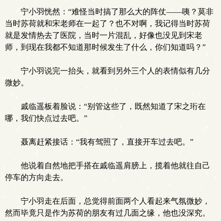
宁小羽恍然：“难怪当时搞了那么大的阵仗——咦？莫非
当时苏荷就和宋老师在一起了？也不对啊，我记得当时苏荷
就是发情热去了医院，当时一片混乱，好像也没见到宋老
师，到现在我都不知道那时候发生了什么，你们知道吗？”
宁小羽说完一抬头，就看到另外三个人的表情似有几分
微妙。
戚临遥板着脸说：“别管这些了，既然知道了宋之珩在
哪，我们快点过去吧。”
聂离赶紧接话：“我有驾照了，直接开车过去吧。”
他说着自然地把手搭在戚临遥肩膀上，揽着他就往自己
停车的方向走去。
宁小羽走在后面，总觉得前面两个人看起来气氛微妙，
然而毕竟只是作为苏荷的朋友有过几面之缘，他也没深究。