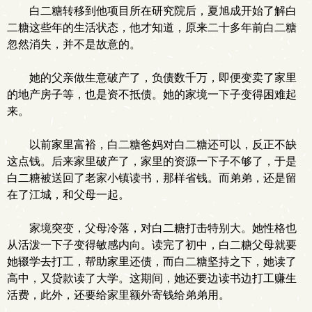
白二糖转移到他项目所在研究院后，夏旭成开始了解白
二糖这些年的生活状态，他才知道，原来二十多年前白二糖
忽然消失，并不是故意的。
她的父亲做生意破产了，负债数千万，即便变卖了家里
的地产房子等，也是资不抵债。她的家境一下子变得困难起
来。
以前家里富裕，白二糖爸妈对白二糖还可以，反正不缺
这点钱。后来家里破产了，家里的资源一下子不够了，于是
白二糖被送回了老家小镇读书，那样省钱。而弟弟，还是留
在了江城，和父母一起。
家境突变，父母冷落，对白二糖打击特别大。她性格也
从活泼一下子变得敏感内向。读完了初中，白二糖父母就要
她辍学去打工，帮助家里还债，而白二糖坚持之下，她读了
高中，又贷款读了大学。这期间，她还要边读书边打工赚生
活费，此外，还要给家里额外寄钱给弟弟用。